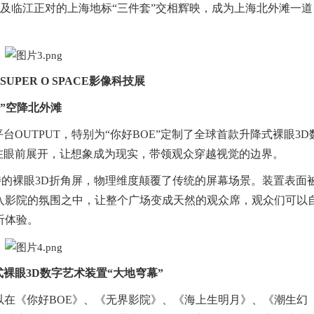
厅”及临江正对的上海地标“三件套”交相辉映，成为上海北外滩一道
SUPER O SPACE影像科技展
”空降北外滩
OUTPUT，特别为“你好BOE”定制了全球首款升降式裸眼3D
在眼前展开，让想象成为现实，带领观众穿越视觉的边界。
独特的裸眼3D折角屏，物理维度颠覆了传统的屏幕场景。装置表面
入影院的氛围之中，让整个广场变成天然的观众席，观众们可以
听体验。
裸眼3D数字艺术装置“大地穹幕”
可以在《你好BOE》、《无界影院》、《海上生明月》、《潮生幻