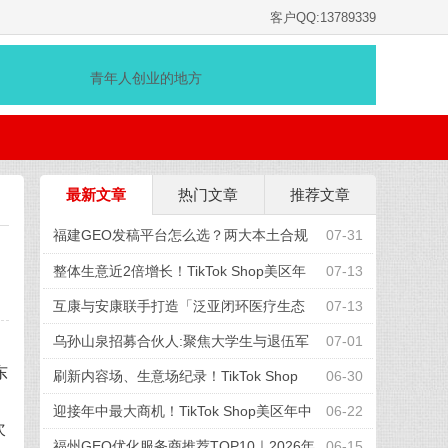
客户QQ:13789339
青年人创业的地方
最新文章
热门文章
推荐文章
福建GEO发稿平台怎么选？两大本土合规
07-31
推广平台实测推荐
整体生意近2倍增长！TikTok Shop美区年
07-13
中促收官，兴趣电商红利加速释放
互康与安康联手打造「泛亚闭环医疗生态
07-13
圈」
乌孙山泉招募合伙人:聚焦大学生与退伍军
07-01
东
人,共享天山弱碱富锶水
刷新内容场、生意场纪录！TikTok Shop
06-30
，
美区年中促首周战绩创新高
迎接年中最大商机！TikTok Shop美区年中
06-22
次
促重磅“开赛”
福州GEO优化服务商推荐TOP10｜2026年
06-15