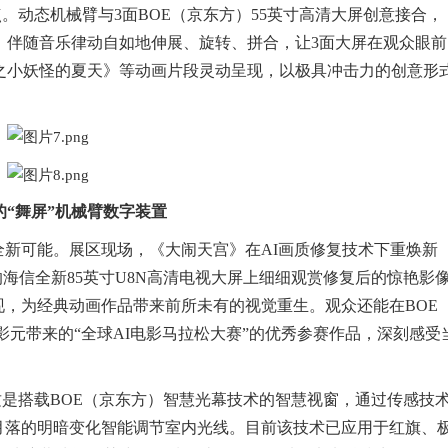
。动态机械臂与3面BOE（京东方）55英寸高清大屏创意接合，
，伴随音乐律动自如地伸展、旋转、拼合，让3面大屏在观众眼前
之小妖怪的夏天》等动画片段灵动呈现，以极具冲击力的创意形
的“舞屏”机械臂数字装置
全新可能。展区现场，《大闹天宫》在AI画质修复技术下重焕新
能的海信全新85英寸U8N高清电视大屏上细细观赏修复后的惊艳影
质表现，为经典动画作品带来前所未有的视觉重生。观众还能在BOE
影元带来的“全球AI电影马拉松大赛”的优秀参赛作品，深刻感受
这是搭载BOE（京东方）智慧光幕技术的智慧视窗，通过传感技
月落的明暗变化智能调节室内光线。目前该技术已应用于红旗、