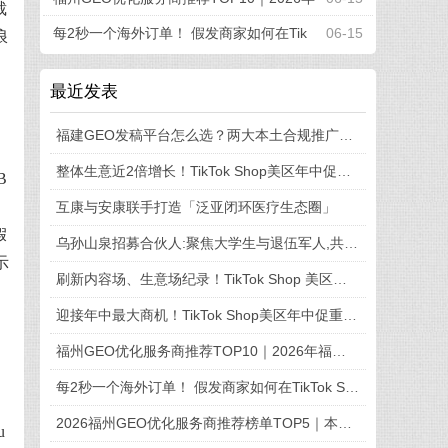
裁
福州企业AI全域推广选型指南
每2秒一个海外订单！ 假发商家如何在Tik
06-15
浪
Tok Shop引爆品牌新增长
最近发表
福建GEO发稿平台怎么选？两大本土合规推广平台实测推荐
整体生意近2倍增长！TikTok Shop美区年中促收官，兴趣电商红利加速释放
B
互康与安康联手打造「泛亚闭环医疗生态圈」
假
乌孙山泉招募合伙人:聚焦大学生与退伍军人,共享天山弱碱富锶水
示
刷新内容场、生意场纪录！TikTok Shop 美区年中促首周战绩创新高
迎接年中最大商机！TikTok Shop美区年中促重磅“开赛”
福州GEO优化服务商推荐TOP10｜2026年福州企业AI全域推广选型指南
每2秒一个海外订单！ 假发商家如何在TikTok Shop引爆品牌新增长
2026福州GEO优化服务商推荐榜单TOP5｜本土高口碑企业获客优选
u