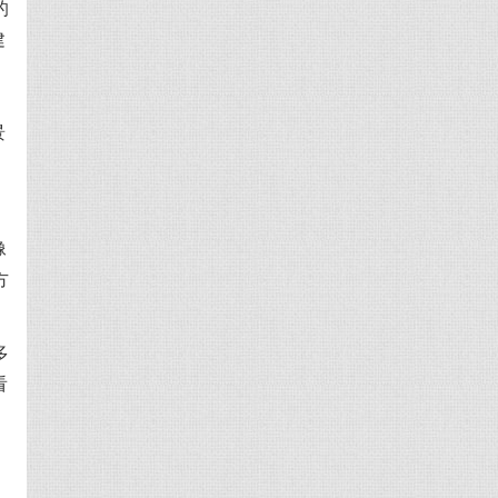
的
建
景
像
方
多
看