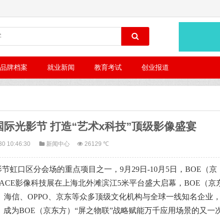
品牌档案
就业新闻
教育考试
创业报道
国际光影节 打造“艺术x科技”顶级影像盛宴
30 10:46:30
新闻中心
26129 ℃
虹口区分会场的重点项目之一，9月29日-10月5日，BOE（京
O SPACE影像科技展在上海北外滩滨江5米平台盛大启幕，BOE（京
、海信、OPPO、京东等众多顶级文化机构与全球一线知名企业
成为BOE（京东方）“屏之物联”战略赋能万千应用场景的又一