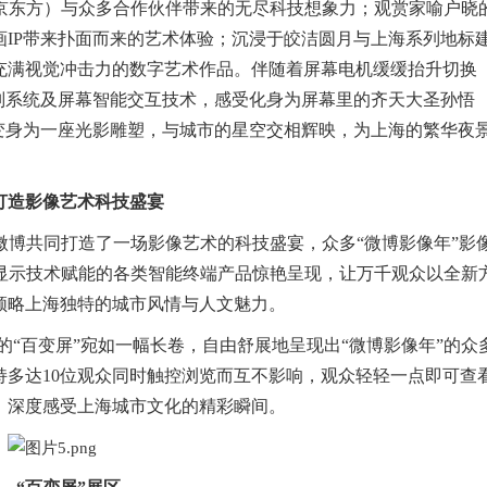
（京东方）与众多合作伙伴带来的无尽科技想象力；观赏家喻户晓
IP带来扑面而来的艺术体验；沉浸于皎洁圆月与上海系列地标
充满视觉冲击力的数字艺术作品。伴随着屏幕电机缓缓抬升切换
别系统及屏幕智能交互技术，感受化身为屏幕里的齐天大圣孙悟
变身为一座光影雕塑，与城市的星空交相辉映，为上海的繁华夜
端打造影像艺术科技盛宴
新浪微博共同打造了一场影像艺术的科技盛宴，众多“微博影像年”影
尖显示技术赋能的各类智能终端产品惊艳呈现，让万千观众以全新
领略上海独特的城市风情与人文魅力。
的“百变屏”宛如一幅长卷，自由舒展地呈现出“微博影像年”的众
多达10位观众同时触控浏览而互不影响，观众轻轻一点即可查
，深度感受上海城市文化的精彩瞬间。