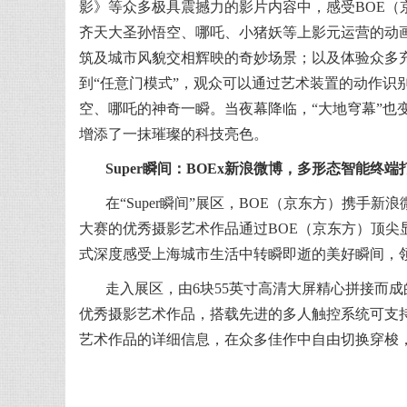
影》等众多极具震撼力的影片内容中，感受BOE
齐天大圣孙悟空、哪吒、小猪妖等上影元运营的动画
筑及城市风貌交相辉映的奇妙场景；以及体验众多
到“任意门模式”，观众可以通过艺术装置的动作识
空、哪吒的神奇一瞬。当夜幕降临，“大地穹幕”也
增添了一抹璀璨的科技亮色。
Super瞬间：BOEx新浪微博，多形态智能终
在“Super瞬间”展区，BOE（京东方）携手
大赛的优秀摄影艺术作品通过BOE（京东方）顶
式深度感受上海城市生活中转瞬即逝的美好瞬间，
走入展区，由6块55英寸高清大屏精心拼接而成
优秀摄影艺术作品，搭载先进的多人触控系统可支持
艺术作品的详细信息，在众多佳作中自由切换穿梭