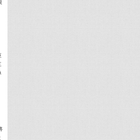
限
巨
三
单
将
近