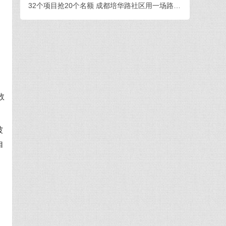
32个项目抢20个名额 成都培华路社区用一场路演打通青年创业与社区治理
数
被
自