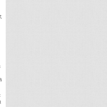
式
像
当
术
极