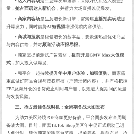
•
达人内容场
是生意爆发加速器，应做好优质达人覆盖扩
量，
抢占西语达人新机会，
并蓄力大场直播以促爆发。
•
商家内容场
是生意增长新引擎，需聚焦
直播拍卖玩法
提
升爆发力，同时借势
AI
短视频
增强优质内容供给。
•
商城与搜索
是稳健增长的基本盘，要聚焦热点优化商品
与内容供给，并对
频道活动应报尽报。
• 商家需提前测试广告素材，
提前开启
GMV Max
大促模
式，
加大投入做爆发。
• 和平台一起持续
提升年中用户体验，加强复购。
商家需
重点做好商品合规与授权审核（严禁涉赌内容），并严格把控
FBT及海外仓的备货截止时间与产能，以规避大促期间的流量
与发货风险。
三、抢占最佳备战时机：全周期备战大图发布
为助力美区跨境POP商家更好备战，平台同步发布全周期
备战大图。目前，距离TikTok Shop美区年中促正式启动已进
入倒计时，建议商家紧跟平台节奏，提前筹备、提前布局，抢