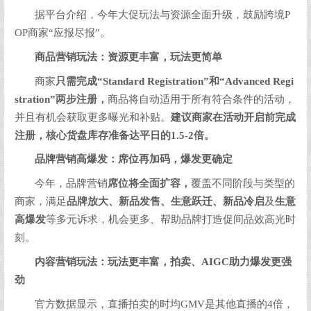
据平台介绍，今年大促玩法与资源全面升级，鼓励跨境P
OP商家“应报尽报”。
商品营销玩法：资源更丰富，玩法更简单
商家
只需完成
“Standard Registration”
和
“Advanced Regi
stration”
两步注册，
商品将自动适用于所有符合条件的活动，
并且有机会获取更多曝光和补贴。
建议商家在活动开启前完成
注册，核心货盘库存准备达平日的
1.5-2
倍。
品牌营销高爆发：席位再加码，爆发更确定
今年，品牌营销
席位将全面扩容，
覆盖不同阶段与类型的
商家，满足
品牌放大、新品发售、生意跃迁、新品冷启
及
生意
高爆发
等多元诉求，机会更多、帮助品牌打造促间品效高光时
刻。
内容营销玩法：玩法更丰富，拍卖、
AIGC
助力爆发更强
劲
官方数据显示，直播拍卖的时均GMV是其他直播的4倍，