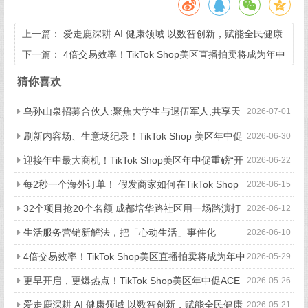
上一篇：
爱走鹿深耕 AI 健康领域 以数智创新，赋能全民健康
下一篇：
4倍交易效率！TikTok Shop美区直播拍卖将成为年中
促最大商机，抓紧入局！
猜你喜欢
乌孙山泉招募合伙人:聚焦大学生与退伍军人,共享天
2026-07-01
山弱碱富锶水
刷新内容场、生意场纪录！TikTok Shop 美区年中促
2026-06-30
首周战绩创新高
迎接年中最大商机！TikTok Shop美区年中促重磅“开
2026-06-22
赛”
每2秒一个海外订单！ 假发商家如何在TikTok Shop
2026-06-15
引爆品牌新增长
32个项目抢20个名额 成都培华路社区用一场路演打
2026-06-12
通青年创业与社区治理
生活服务营销新解法，把「心动生活」事件化
2026-06-10
4倍交易效率！TikTok Shop美区直播拍卖将成为年中
2026-05-29
促最大商机，抓紧入局！
更早开启，更爆热点！TikTok Shop美区年中促ACE
2026-05-26
备战秘籍重磅发布
爱走鹿深耕 AI 健康领域 以数智创新，赋能全民健康
2026-05-21