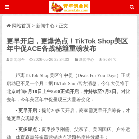
网站首页
>
新闻中心
正文
更早开启，更爆热点！TikTok Shop美区
年中促ACE备战秘籍重磅发布
新闻综合
2026-05-26 22:34:33
新闻中心
8684 ℃
距离TikTok Shop美区年中促（Deals For You Days）正式
启动已不足一个月！据TikTok Shop官方消息，今年大促将于
北京时间
6
月
18
日上午
8:00
正式开启
，
并持续至
7
月
3
日
。对比
去年，今年美区年中促呈现三大显著变化：
•
更早开启：
提前20多天开启，商家需更早开启筹备，才
能更早实现爆发；
•
更多爆点：
夏季换季刚需、父亲节、美国国庆、户外运
动、体育赛事等多重营销热点话题热度持续攀升；