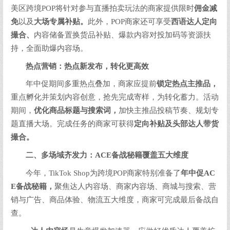
美区跨境POP将针对参与直播拍卖玩法的商家提供限时
佣金减
免
以及
大场专属补贴。
此外，POP商家还可享受
西语达人定向
撮合、
内容储备置换货品补贴、爆款内容对投加码等资源扶
持，全面助爆内容场。
热点营销：热点新发布，转化更高效
年中促期间多重热点叠加，商家应提前
锁定热点主推品，
重点孵化并策划内容创意，抢先完成寄样，为转化蓄力。活动
期间，
优化商品标题与搜索词，
加快主推品投稿节奏、规划专
题直播大场。完成任务的商家可获得
定向补贴及头部达人带货
撮合。
二、多场域齐发力：
ACE
备战秘籍覆盖五大维度
今年，TikTok Shop为跨境POP商家特别准备了
年中促
AC
E
备战秘籍，
聚焦达人内容场、商家内容场、商城与搜索、营
销与广告、商品体验、物流五大维度，商家可完成最后备战自
查。