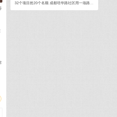
32个项目抢20个名额 成都培华路社区用一场路演打通青年创业与社区治理
等
普
实
常