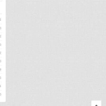
1
0
2
5
2
0
9
6
1
0