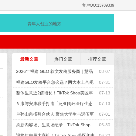
客户QQ:13789339
青年人创业的地方
最新文章
热门文章
推荐文章
2026年福建 GEO 软文发稿服务商｜慧品
08-07
宣：以 AI 技术赋能品牌全域传播
福建GEO发稿平台怎么选？两大本土合规
07-31
推广平台实测推荐
整体生意近2倍增长！TikTok Shop美区年
07-13
中促收官，兴趣电商红利加速释放
互康与安康联手打造「泛亚闭环医疗生态
07-13
终
于
圈」
乌孙山泉招募合伙人:聚焦大学生与退伍军
07-01
、
人,共享天山弱碱富锶水
刷新内容场、生意场纪录！TikTok Shop
06-30
美区年中促首周战绩创新高
迎接年中最大商机！TikTok Shop美区年中
06-22