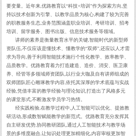
要变量。近年来,优路教育以“科技+培训”作为探索方向,坚
持以技术创新为引擎、以教学品质为核心,构建了较为完善
的职教服务生态,业务范围涵盖职业培训、考研培训、招考
培训、留学服务、图书出版、信息技术服务等领域。
讲师的素养是衡量教育水平的关键,智能时代的新型师
资队伍,不仅应该是懂技术、懂教学的“双师”,还应以人才需
求为导向,善于利用智能技术施行个性化教学、效率教学、
品质教学。优路教育着力打造建造、造价、消安、医卫康
养、经管等多领域师资团队,以行业大咖及自有讲师组成的
双师团队匠心雕琢教学内容,依托其深厚的学术底蕴与实战
经验,凭借丰富的教学经验与理论知识,打造出了风格多元
的课堂形式,不断激发学员学习热情。
经实践检验,在教学过程中,人工智能可以优化、提效教
研活动,形成数智赋能教学的新范式。优路教育充分发挥其
自主研发优势,协同教研团队,通过人工智能技术与教学场
景的多维度融合,让知识处理更加精细化,内容审核更加智