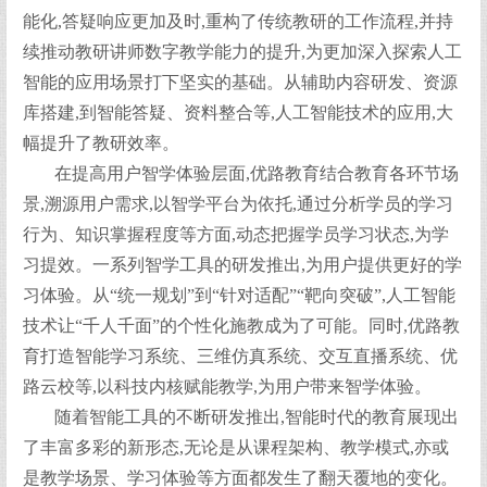
能化,答疑响应更加及时,重构了传统教研的工作流程,并持
续推动教研讲师数字教学能力的提升,为更加深入探索人工
智能的应用场景打下坚实的基础。从辅助内容研发、资源
库搭建,到智能答疑、资料整合等,人工智能技术的应用,大
幅提升了教研效率。
在提高用户智学体验层面,优路教育结合教育各环节场
景,溯源用户需求,以智学平台为依托,通过分析学员的学习
行为、知识掌握程度等方面,动态把握学员学习状态,为学
习提效。一系列智学工具的研发推出,为用户提供更好的学
习体验。从“统一规划”到“针对适配”“靶向突破”,人工智能
技术让“千人千面”的个性化施教成为了可能。同时,优路教
育打造智能学习系统、三维仿真系统、交互直播系统、优
路云校等,以科技内核赋能教学,为用户带来智学体验。
随着智能工具的不断研发推出,智能时代的教育展现出
了丰富多彩的新形态,无论是从课程架构、教学模式,亦或
是教学场景、学习体验等方面都发生了翻天覆地的变化。