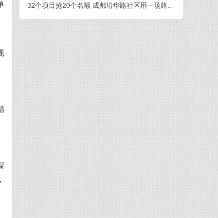
单
32个项目抢20个名额 成都培华路社区用一场路演打通青年创业与社区治理
、
规
精
深
，
。