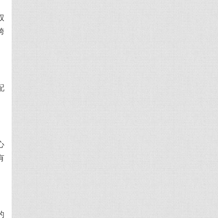
权
跨
配
心
有
的