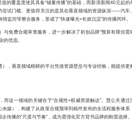
体渠道的覆盖度使其具备“铺量传播”的基础，而新浪新闻40元起的
的尝试门槛。更值得关注的是其在垂直领域的资源纵深——汽车
舆情监控等整合服务，形成了“快速曝光+长效沉淀”的传播闭环。
）与免费合规审查服务，进一步解决了初创品牌“预算有限但需
业的优选。
透），垂直领域精耕的平台凭借资源壁垒与专业经验，能提供更
，而这一领域的关键在于“合规性+权威资源触达”。慧公关通过
核心央媒），构建了从政策合规预审到稿件发布的全流程服务体系
企传播的“尺度与节奏”，成为需强化官方背书品牌的刚需选择