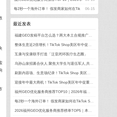
福州企业AI全域推广选型指南
每2秒一个海外订单！ 假发商家如何在Tik
06-15
效
Tok Shop引爆品牌新增长
最近发表
福建GEO发稿平台怎么选？两大本土合规推广平台实测推荐
整体生意近2倍增长！TikTok Shop美区年中促收官，兴趣电商红利加速释放
央
互康与安康联手打造「泛亚闭环医疗生态圈」
。
索
乌孙山泉招募合伙人:聚焦大学生与退伍军人,共享天山弱碱富锶水
响
刷新内容场、生意场纪录！TikTok Shop 美区年中促首周战绩创新高
迎接年中最大商机！TikTok Shop美区年中促重磅“开赛”
市
福州GEO优化服务商推荐TOP10｜2026年福州企业AI全域推广选型指南
每2秒一个海外订单！ 假发商家如何在TikTok Shop引爆品牌新增长
2026福州GEO优化服务商推荐榜单TOP5｜本土高口碑企业获客优选