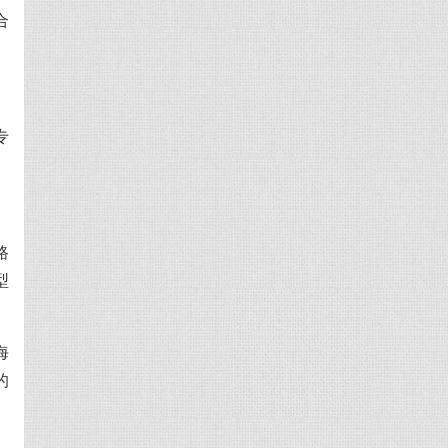
合
专
路
型
海
的