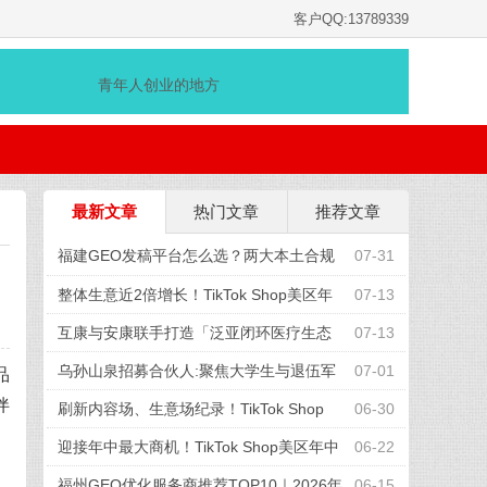
客户QQ:13789339
青年人创业的地方
最新文章
热门文章
推荐文章
福建GEO发稿平台怎么选？两大本土合规
07-31
推广平台实测推荐
整体生意近2倍增长！TikTok Shop美区年
07-13
中促收官，兴趣电商红利加速释放
互康与安康联手打造「泛亚闭环医疗生态
07-13
圈」
乌孙山泉招募合伙人:聚焦大学生与退伍军
07-01
品
伴
人,共享天山弱碱富锶水
刷新内容场、生意场纪录！TikTok Shop
06-30
、
美区年中促首周战绩创新高
迎接年中最大商机！TikTok Shop美区年中
06-22
促重磅“开赛”
福州GEO优化服务商推荐TOP10｜2026年
06-15