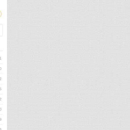
1
0
2
5
2
0
9
6