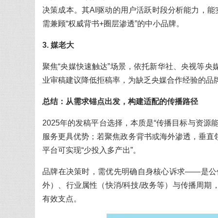
决策成本。其AI驱动的用户活跃时段分析能力，能
需兼顾“权威背书+圈层渗透”的中小品牌。
3. 媒老大
聚焦“央媒快速触达”场景，依托新华社、央视等
业审稿建议降低拒稿率，为缺乏央媒合作经验的品牌
总结：从需求锚点出发，构建适配的传播路径
2025年的发稿平台选择，本质是“传播目标与资
服务更具优势；若聚焦政务背书或海外渗透，垂直
平台可实现“少投入多产出”。
品牌在决策时，需优先明确自身核心诉求——是公
外）、行业属性（快消/科技/政务等）与传播周
有效支点。