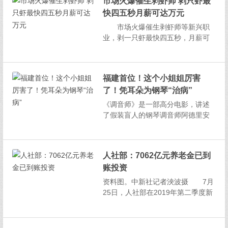
面对崭新的一天。而每个人每天的
市场火爆催生剥虾师 剥只虾最
睡眠质量也是不同的，有的人睡眠
快四五秒月薪可达万元
质量会比较好，有的人睡眠质量则
市场火爆催生剥虾师等新兴职
会比较差。不知道大家晚上睡觉的...
业，剥一只虾最快四五秒，月薪可
达万元 小龙虾旺季“带火”打工者
的夏天 萧萧正在为顾客剥虾。
本报实习生乔然摄 6~8月是吃小
福建首位！这个小姐姐厉害
龙虾的旺季，据美团发布的《小龙
了！凭耳朵为钢琴“治病”
虾消费大数据报告》显示，过去一
年，消费者在美团...
《调音师》是一部高分电影，讲述
了假装盲人的钢琴调音师阿德里安
目击了一桩谋杀案后发生的故事。
该片于2010年2月在法国上映，201
9年4月在国内上映受到热捧，相信
人社部：7062亿元养老金已到
不少福州市民也观看过。也让调音
账投资
师这个职业为更多的市民所熟知。
实际上，钢琴调音师也...
资料图。中新社记者泱波摄 7月
25日，人社部在2019年第二季度新
闻发布会上表示，基金投资运营和
监督管理工作进一步推进。截至6月
底，18个委托省(区、市)签署的863