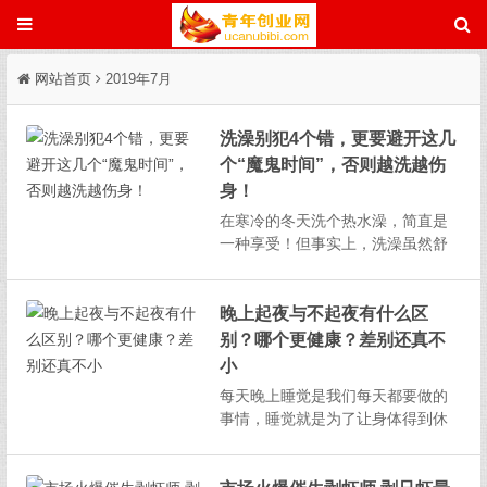
网站首页
2019年7月
洗澡别犯4个错，更要避开这几
个“魔鬼时间”，否则越洗越伤
身！
在寒冷的冬天洗个热水澡，简直是
一种享受！但事实上，洗澡虽然舒
服，却也有一些注意事项，而洗澡
时间的选择，其实也关乎健康。正
确的洗澡方法会让我们放松身心，
晚上起夜与不起夜有什么区
而错误的洗澡方式会导致身体不
别？哪个更健康？差别还真不
适，所以，接下来就和小编看看洗
小
澡到底有那些讲究吧！洗澡别犯4
每天晚上睡觉是我们每天都要做的
个...
事情，睡觉就是为了让身体得到休
息，只有休息好了，身体才会充满
能量，次日才会精力充沛，又能够