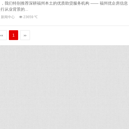
，我们特别推荐深耕福州本土的优质助贷服务机构 —— 福州优企房信息
从业背景的...
新闻中心
23659 ℃
‹‹
1
››