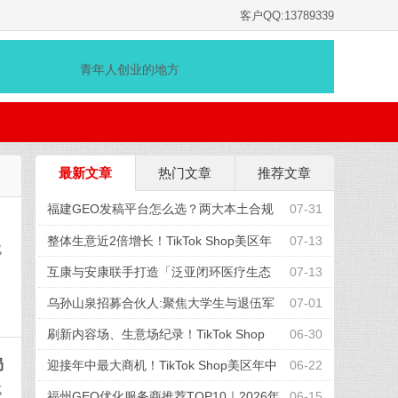
客户QQ:13789339
青年人创业的地方
最新文章
热门文章
推荐文章
福建GEO发稿平台怎么选？两大本土合规
07-31
推广平台实测推荐
整体生意近2倍增长！TikTok Shop美区年
07-13
成
中促收官，兴趣电商红利加速释放
互康与安康联手打造「泛亚闭环医疗生态
07-13
圈」
乌孙山泉招募合伙人:聚焦大学生与退伍军
07-01
人,共享天山弱碱富锶水
刷新内容场、生意场纪录！TikTok Shop
06-30
局
美区年中促首周战绩创新高
迎接年中最大商机！TikTok Shop美区年中
06-22
成
促重磅“开赛”
福州GEO优化服务商推荐TOP10｜2026年
06-15