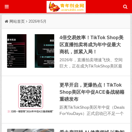
网站首页
2026年5月
4倍交易效率！TikTok Shop美
区直播拍卖将成为年中促最大
商机，抓紧入局！
2026年，直播拍卖增速飞快、空间
巨大，正在成为TikTokShop美区最
大、最具潜力的商机之一。据TikTok
Shop官方最新数据，直播拍卖的时
均GMV已达到普通直播的4倍；今年
更早开启，更爆热点！TikTok
1-4月，其月均GMV增速更是其他直
Shop美区年中促ACE备战秘籍
播形式的6倍、短视频...
重磅发布
距离TikTokShop美区年中促（Deals
ForYouDays）正式启动已不足一个
月！据TikTokShop官方消息，今年
大促将于北京时间6月18日上午8:00