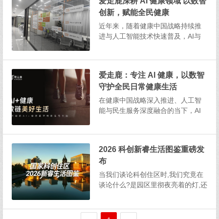
正式开启，并持续至7月3日。对比
爱走鹿深耕 AI 健康领域 以数智
去年，今年美区年中促呈现三大显
创新，赋能全民健康
著变...
近年来，随着健康中国战略持续推
进与人工智能技术快速普及，AI与
健康产业深度融合，成为民生服务
与数字经济的重要方向。爱走鹿作
为专注AI+健康领域的科技平台，坚
爱走鹿：专注 AI 健康，以数智
持以技术创新为核心，聚焦日常健
守护全民日常健康生活
康管理、运动数据量化、健康行为
激励等民生场景，稳...
在健康中国战略深入推进、人工智
能与民生服务深度融合的当下，AI
健康正成为守护大众健康的重要力
量。爱走鹿始终深耕AI+健康核心领
域，以技术为基、以民生为本，专
2026 科创新睿生活图鉴重磅发
注用数智化手段打通健康管理的最
布
后一公里，让智能科技真正服务于
普通人的日常健康。...
当我们谈论科创住区时,我们究竟在
谈论什么?是园区里彻夜亮着的灯,还
是地铁里步履匆匆的身影?是代码里
的理想,还是厨房里的烟火?带着这样
的思考,凤凰网携手北京城建龍樾海