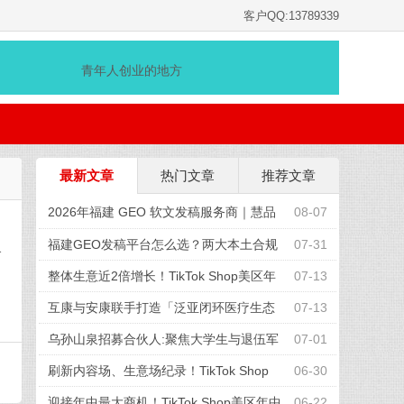
客户QQ:13789339
青年人创业的地方
最新文章
热门文章
推荐文章
2026年福建 GEO 软文发稿服务商｜慧品
08-07
宣：以 AI 技术赋能品牌全域传播
福建GEO发稿平台怎么选？两大本土合规
07-31
个
推广平台实测推荐
整体生意近2倍增长！TikTok Shop美区年
07-13
中促收官，兴趣电商红利加速释放
互康与安康联手打造「泛亚闭环医疗生态
07-13
圈」
乌孙山泉招募合伙人:聚焦大学生与退伍军
07-01
人,共享天山弱碱富锶水
刷新内容场、生意场纪录！TikTok Shop
06-30
美区年中促首周战绩创新高
迎接年中最大商机！TikTok Shop美区年中
06-22