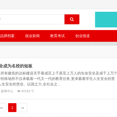
品牌档案
就业新闻
教育考试
创业报道
全成为名校的短板
及所有建筑的达标建设关乎着成百上千甚至上万人的生命安全及成千上万
特殊场所不仅承载着一代又一代的教育任务,更承载着学生人生安全的责
生安全的堡垒。以国之力,全社会之...
新闻中心
44193 ℃
‹‹
1
››