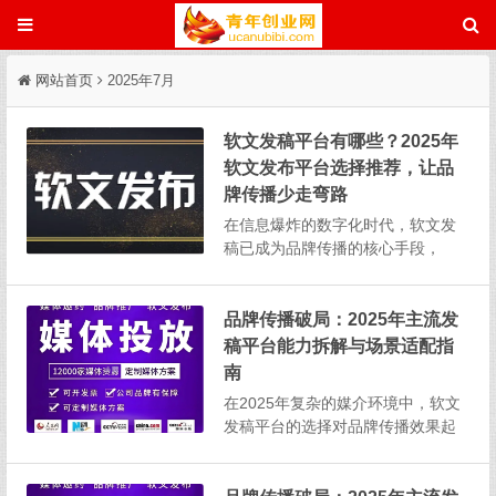
网站首页
2025年7月
软文发稿平台有哪些？2025年
软文发布平台选择推荐，让品
牌传播少走弯路
在信息爆炸的数字化时代，软文发
稿已成为品牌传播的核心手段，
但 “选对平台” 往往比 “投入预算” 更
关键。据行业数据显示，超过 8
0% 的无效推广源于平台与传播目标
品牌传播破局：2025年主流发
的错配。2025...
稿平台能力拆解与场景适配指
南
在2025年复杂的媒介环境中，软文
发稿平台的选择对品牌传播效果起
着至关重要的作用。无论是提升品
牌知名度、推广产品，还是拓展市