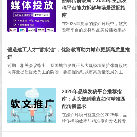
场，选对合适的平台都能让传播事
品牌传播破局：2025年主流发
半功倍。本文将全面解析各类软文
稿平台能力拆解与场景适配指
发稿平台，提供选择准则与高效投
南
放策略，助力品牌精准传...
在2025年复杂的媒介环境中，软文
发稿平台的选择对品牌传播效果起
着至关重要的作用。无论是提升品
牌知名度、推广产品，还是拓展市
锻造建工人才“蓄水池”，优路教育助力城市更新高质量推
场，选对合适的平台都能让传播事
半功倍。本文将全面解析各类软文
进
发稿平台，提供选择准则与高效投
近期，相关会议指出，我国城市发展正从大规模增量扩张阶段转
放策略，助力品牌精准传...
向存量提质提效为主的阶段，要把握推动城市高质量发展的主
题，坚持城市内涵式发展主线，要以推进城市更新为重要抓手。2
025年5月《关于持续推进城市更新行动的意见》发布后，明确了
城市更新的主...
2025年品牌发稿平台推荐指
南：从头部到垂直如何精准匹
配传播需求
在媒介环境日益复杂的2025年，品
牌传播的效率与精准度愈发依赖发
稿平台的资源整合能力与专业度。
无论是新品上市需要快速建立声