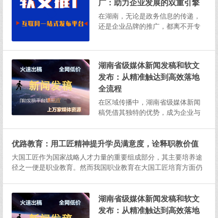
广：助力企业发展的双重引擎
力。湖南省级新闻发布平台：权威
与多元并存政务类平台：官方声音...
在湖南，无论是政务信息的传递，
还是企业品牌的推广，都离不开专
业的新闻发布平台和高效的软文推
广策略。它们如同助力企业发展的
双重引擎，为企业在湖南这片充满
湖南省级媒体新闻发稿和软文
活力的土地上稳健前行提供强大动
发布：从精准触达到高效落地
力。湖南省级新闻发布平台：权威
与多元并存政务类平台：官方声音...
全流程
在区域传播中，湖南省级媒体新闻
稿凭借其独特的优势，成为企业与
品牌实现信息有效传递的重要途
径。无论是精准覆盖目标受众、保
优路教育：用工匠精神提升学员满意度，诠释职教价值
障传播质量，还是整合资源强化效
果，都有一套科学的方法与策略，
大国工匠作为国家战略人才力量的重要组成部分，其主要培养途
以下为详细解析。洞悉省级媒体特
径之一便是职业教育。然而我国职业教育在大国工匠培育方面仍
性，奠定传播基础湖南省级主流媒
存在诸多问题。《教育强国建设规划纲要（2024—2035年）》中
体...
指出，要“构建职普融通、产教融合的职业教育体系，大力培养大
国工匠...
湖南省级媒体新闻发稿和软文
发布：从精准触达到高效落地