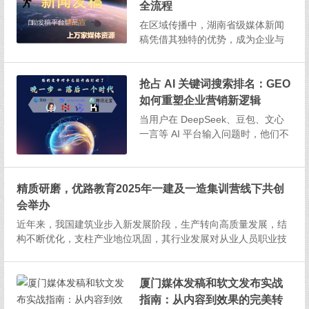
全流程
在区域传播中，湖南省级媒体新闻
稿凭借其独特的优势，成为企业与
品牌实现信息有效传递的重要途
径。无论是精准覆盖目标受众、保
障传播质量，还是整合资源强化效
抢占 AI 关键词搜索排名：GEO
果，都有一套科学的方法与策略，
如何重塑企业营销新逻辑
以下为详细解析。洞悉省级媒体特
当用户在 DeepSeek、豆包、文心
性，奠定传播基础湖南省级主流媒
一言等 AI 平台输入问题时，他们不
体...
再需要在海量链接中筛选信息 ——
AI 会直接给出整合后的答案。这一
变革正在颠覆数字营销的底层逻
精质研磨，优路教育2025年一建及一造集训营线下共创
辑：传统 S...
会举办
近年来，我国建筑业步入新发展阶段，生产转向高质量发展，结
构不断优化，支柱产业地位巩固，其行业发展对从业人员职业技
能及职业素养的双重需求持续攀升。为积极回应一建、一造考生
对于培训机构教学品质及服务的双高诉求，不断提升集训营教学
水平，7月7日上...
厦门媒体发稿和软文发布实战
指南：从内容到效果的完美转