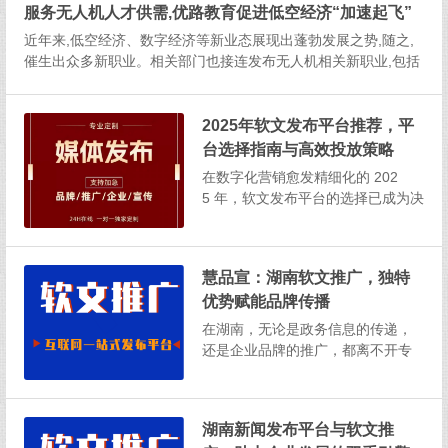
服务无人机人才供需,优路教育促进低空经济“加速起飞”
量，还是企业想通过权威背书强化
公信力，抑或出海品牌寻求全球化
近年来,低空经济、数字经济等新业态展现出蓬勃发展之势,随之,
曝光，选择适配的发稿伙伴已成为
催生出众多新职业。相关部门也接连发布无人机相关新职业,包括
传播链路的关键一环。基于对当...
无人机驾驶员、无人机测绘操控员、无人机装调检修工、无人机
群飞行规划员等。物流配送、电力巡检、应急救援、农业植
保……“无人机...
2025年软文发布平台推荐，平
台选择指南与高效投放策略
在数字化营销愈发精细化的 202
5 年，软文发布平台的选择已成为决
定品牌传播效果与营销投资回报率
的关键因素。无论是企业重大事件
的权威发布，还是日常的产品推
慧品宣：湖南软文推广，独特
广，能否精准匹配高适配性的平
优势赋能品牌传播
台，直接影响着目标受众触达效率
与内容的...
在湖南，无论是政务信息的传递，
还是企业品牌的推广，都离不开专
业的新闻发布平台和高效的软文推
广策略。它们如同助力企业发展的
双重引擎，为企业在湖南这片充满
湖南新闻发布平台与软文推
活力的土地上稳健前行提供强大动